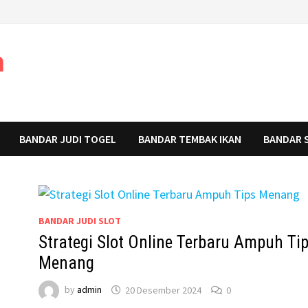
m
BANDAR JUDI TOGEL
BANDAR TEMBAK IKAN
BANDAR 
BANDAR JUDI SLOT
Strategi Slot Online Terbaru Ampuh Ti
Menang
by
admin
20 Desember 2024
0