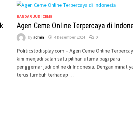
BANDAR JUDI CEME
ik
Agen Ceme Online Terpercaya di Indon
by
admin
4 Desember 2024
0
Politicstodisplay.com – Agen Ceme Online Terperca
kini menjadi salah satu pilihan utama bagi para
penggemar judi online di Indonesia. Dengan minat y
terus tumbuh terhadap …