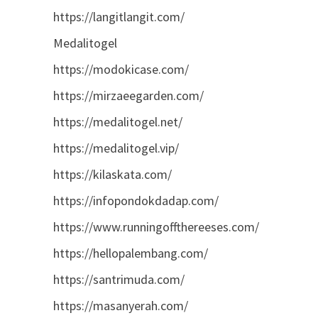
https://langitlangit.com/
Medalitogel
https://modokicase.com/
https://mirzaeegarden.com/
https://medalitogel.net/
https://medalitogel.vip/
https://kilaskata.com/
https://infopondokdadap.com/
https://www.runningoffthereeses.com/
https://hellopalembang.com/
https://santrimuda.com/
https://masanyerah.com/