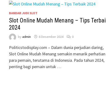
BANDAR JUDI SLOT
Slot Online Mudah Menang – Tips Terba
2024
by
admin
6 Desember 2024
0
Politicstodisplay.com – Dalam dunia perjudian daring,
Slot Online Mudah Menang semakin menarik perhatian
para pemain, terutama di Indonesia. Pada tahun 2024,
penting bagi pemain untuk …