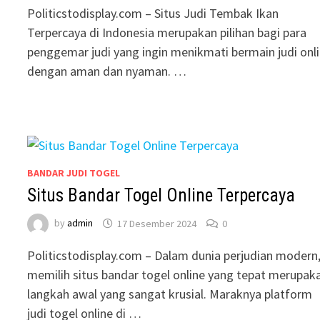
Politicstodisplay.com – Situs Judi Tembak Ikan
Terpercaya di Indonesia merupakan pilihan bagi para
penggemar judi yang ingin menikmati bermain judi onl
dengan aman dan nyaman. …
BANDAR JUDI TOGEL
Situs Bandar Togel Online Terpercaya
by
admin
17 Desember 2024
0
Politicstodisplay.com – Dalam dunia perjudian modern
memilih situs bandar togel online yang tepat merupak
langkah awal yang sangat krusial. Maraknya platform
judi togel online di …