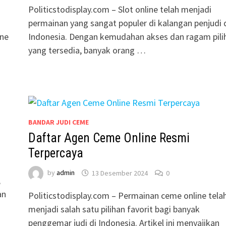
Politicstodisplay.com – Slot online telah menjadi
permainan yang sangat populer di kalangan penjudi 
ine
Indonesia. Dengan kemudahan akses dan ragam pili
yang tersedia, banyak orang …
BANDAR JUDI CEME
Daftar Agen Ceme Online Resmi
Terpercaya
by
admin
13 Desember 2024
0
,
an
Politicstodisplay.com – Permainan ceme online tela
menjadi salah satu pilihan favorit bagi banyak
penggemar judi di Indonesia. Artikel ini menyajikan