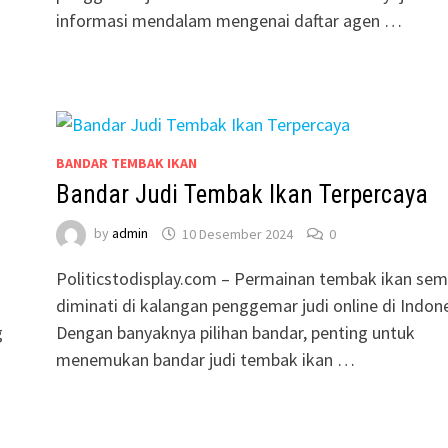
informasi mendalam mengenai daftar agen …
BANDAR TEMBAK IKAN
Bandar Judi Tembak Ikan Terpercaya
by
admin
10 Desember 2024
0
Politicstodisplay.com – Permainan tembak ikan sem
diminati di kalangan penggemar judi online di Indone
g
Dengan banyaknya pilihan bandar, penting untuk
menemukan bandar judi tembak ikan …